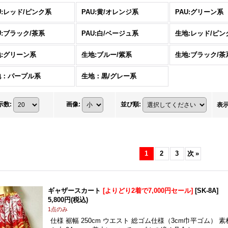
U:レッド/ピンク系
PAU:黄/オレンジ系
PAU:グリーン系
U:ブラック/茶系
PAU:白/ベージュ系
生地:レッド/ピン
:グリーン系
生地:ブルー/紫系
生地:ブラック/茶
地：パープル系
生地：黒/グレー系
示数
:
画像
:
並び順
:
表
1
2
3
次
»
ギャザースカート
[よりどり2着で7,000円セール]
[
SK-8A
]
5,800円
(税込)
1点のみ
仕様 裾幅 250cm ウエスト 総ゴム仕様（3cm巾平ゴム） 