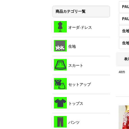
PA
商品カテゴリ一覧
PA
オーダ-ドレス
生地
生
生地
表
スカート
48
件
セットアップ
トップス
パンツ