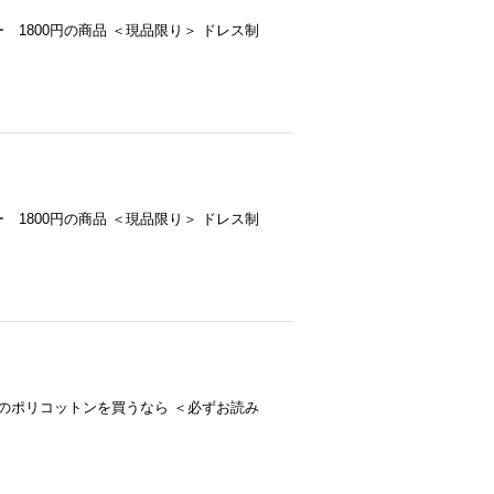
 ベロア 通常ｍ/1メーター 1800円の商品 ＜現品限り＞ ドレス制
 ベロア 通常ｍ/1メーター 1800円の商品 ＜現品限り＞ ドレス制
-- プロがお薦め！ TC無地のポリコットンを買うなら ＜必ずお読み