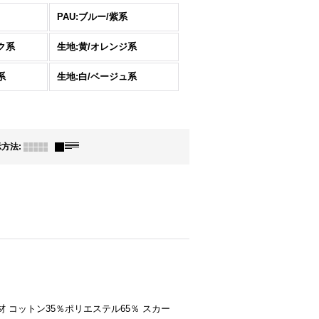
PAU:ブルー/紫系
ク系
生地:黄/オレンジ系
系
生地:白/ベージュ系
示方法
:
素材 コットン35％ポリエステル65％ スカー