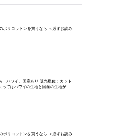
-- プロがお薦め！ TC無地のポリコットンを買うなら ＜必ずお読み
65％ ハワイ、国産あり 販売単位：カット
によってはハワイの生地と国産の生地が…
-- プロがお薦め！ TC無地のポリコットンを買うなら ＜必ずお読み