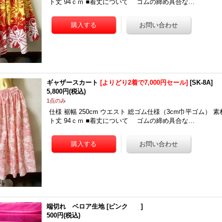
ト丈 94ｃｍ ■着丈について ゴムの締め具合な…
ギャザースカート
[よりどり2着で7,000円セール]
[
SK-8A
]
5,800円
(税込)
1点のみ
仕様 裾幅 250cm ウエスト 総ゴム仕様（3cm巾平ゴム） 
ト丈 94ｃｍ ■着丈について ゴムの締め具合な…
端切れ ベロア生地
[
ピンク
]
500円
(税込)