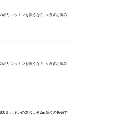
-- プロがお薦め！ TC無地のポリコットンを買うなら ＜必ずお読み
-- プロがお薦め！ TC無地のポリコットンを買うなら ＜必ずお読み
100％ ハギレの為およそ2ｍ単位の販売で