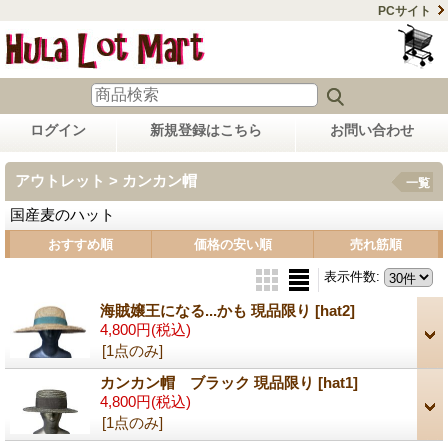
PCサイト
ログイン
新規登録はこちら
お問い合わせ
アウトレット > カンカン帽
一覧
国産麦のハット
おすすめ順
価格の安い順
売れ筋順
表示件数
:
海賊嬢王になる...かも 現品限り
[hat2]
4,800円
(税込)
[1点のみ]
カンカン帽 ブラック 現品限り
[hat1]
4,800円
(税込)
[1点のみ]