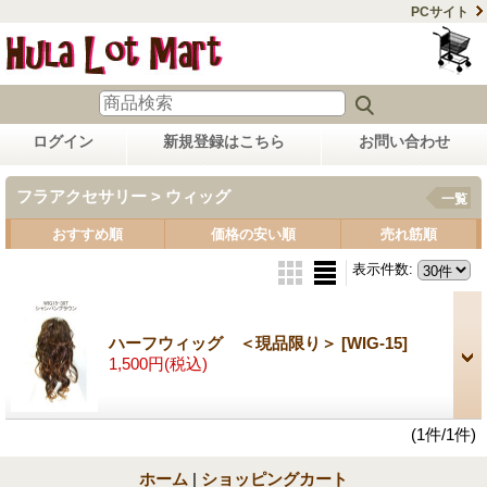
PCサイト
ログイン
新規登録はこちら
お問い合わせ
フラアクセサリー > ウィッグ
一覧
おすすめ順
価格の安い順
売れ筋順
表示件数
:
ハーフウィッグ ＜現品限り＞
[WIG-15]
1,500円
(税込)
(1件/1件)
ホーム
|
ショッピングカート