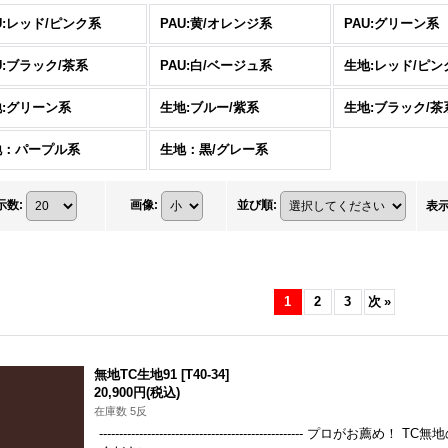
U:レッド/ピンク系
PAU:黄/オレンジ系
PAU:グリーン系
U:ブラック/茶系
PAU:白/ベージュ系
生地:レッド/ピン
:グリーン系
生地:ブルー/紫系
生地:ブラック/茶
地：パープル系
生地：黒/グレー系
示数
:
画像
:
並び順
:
表
1
2
3
次
»
無地TC生地91
[
T40-34
]
20,900円
(税込)
在庫数 5反
-------------------------------------------------