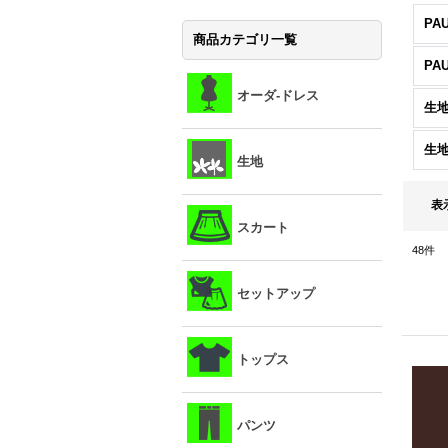
PA
商品カテゴリ一覧
PA
オーダ-ドレス
生地
生
生地
表
スカート
48
件
セットアップ
トップス
パンツ