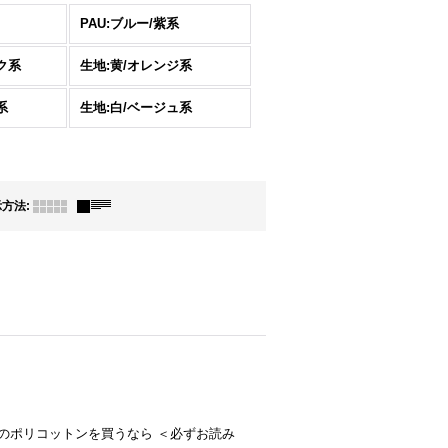
PAU:ブルー/紫系
ク系
生地:黄/オレンジ系
系
生地:白/ベージュ系
示方法
:
-- プロがお薦め！ TC無地のポリコットンを買うなら ＜必ずお読み