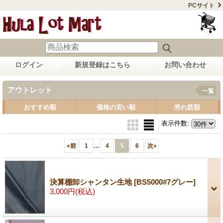
PCサイト
ログイン
新規登録はこちら
お問い合わせ
アウトレット
一覧
おすすめ順
価格の安い順
売れ筋順
表示件数
:
...
«
前
1
4
5
6
次
»
決算棚卸シャンタン生地
[BS5000#7グレー]
3,000円
(税込)