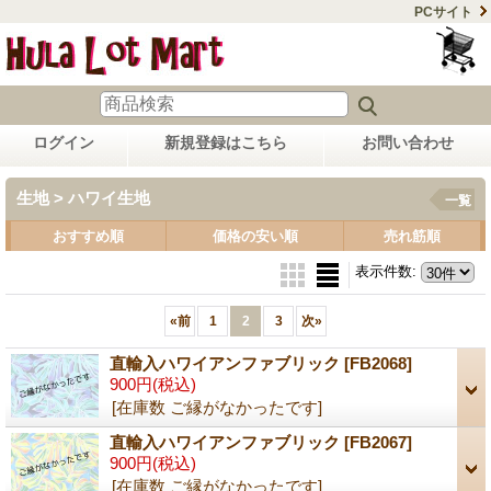
PCサイト
ログイン
新規登録はこちら
お問い合わせ
生地 > ハワイ生地
一覧
おすすめ順
価格の安い順
売れ筋順
表示件数
:
«
前
1
2
3
次
»
直輸入ハワイアンファブリック
[FB2068]
900円
(税込)
[在庫数 ご縁がなかったです]
直輸入ハワイアンファブリック
[FB2067]
900円
(税込)
[在庫数 ご縁がなかったです]