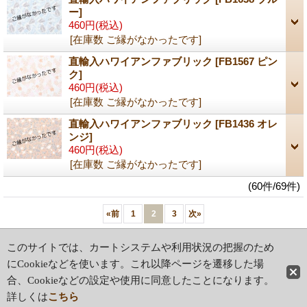
ー]
460円
(税込)
[在庫数 ご縁がなかったです]
直輸入ハワイアンファブリック
[FB1567 ピン
ク]
460円
(税込)
[在庫数 ご縁がなかったです]
直輸入ハワイアンファブリック
[FB1436 オレ
ンジ]
460円
(税込)
[在庫数 ご縁がなかったです]
(60件/69件)
«
前
1
2
3
次
»
ホーム
|
ショッピングカート
このサイトでは、カートシステムや利用状況の把握のため
特定商取引法表示
|
ご利用案内
にCookieなどを使います。これ以降ページを遷移した場
合、Cookieなどの設定や使用に同意したことになります。
PCサイト
詳しくは
こちら
copyright (C) 2016 Hula Lot Mart All rights reserved.