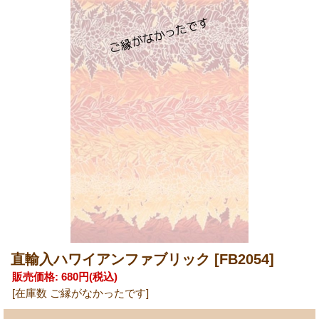
直輸入ハワイアンファブリック
[FB2054]
販売価格
:
680円
(税込)
[在庫数 ご縁がなかったです]