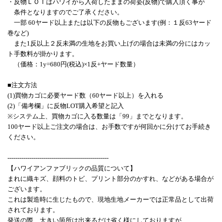
・反物ＬＯＴはハワイから入荷したままの荷姿(反物)で購入頂く事が
条件となりますのでご了承ください。
一部 60ヤード以上または以下の反物もございます(例：１反63ヤード
巻など)
また1反以上２反未満の生地をお買い上げの場合は未満の分にはカッ
ト手数料が掛かります。
（価格：1y=680円(税込)×1反+ヤード数量）
■注文方法
(1)買物カゴに必要ヤード数（60ヤード以上）を入れる
(2)「備考欄」に反物LOT購入希望と記入
※システム上、買物カゴに入る数量は「99」までとなります。
100ヤード以上ご注文の場合は、お手数ですが何回かに分けてお手続き
ください。
---------------------------------------------------
【ハワイアンファブリックの品質について】
まれに織キズ、顔料のトビ、プリント部分のかすれ、などがある場合が
ございます。
これは製造時に生じたもので、現地生地メーカーでは正常品として出荷
されております。
発送の際、大きい箇所は出来るだけ省く様にしておりますが