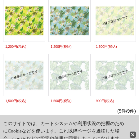
1,200円
(税込)
1,200円
(税込)
1,500円
(税込)
1,500円
(税込)
1,500円
(税込)
900円
(税込)
(9件/9件)
このサイトでは、カートシステムや利用状況の把握のため
ホーム
|
ショッピングカート
特定商取引法表示
|
ご利用案内
にCookieなどを使います。これ以降ページを遷移した場
合、Cookieなどの設定や使用に同意したことになります。