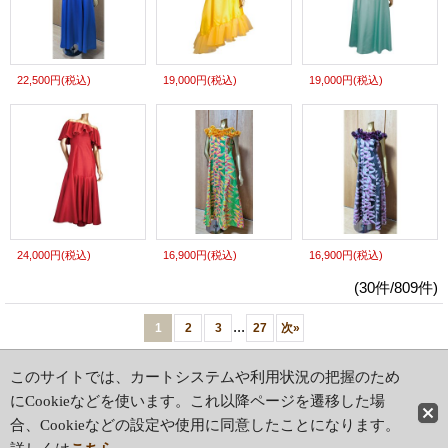
22,500円
(税込)
19,000円
(税込)
19,000円
(税込)
24,000円
(税込)
16,900円
(税込)
16,900円
(税込)
(30件/809件)
...
1
2
3
27
次
»
ホーム
|
ショッピングカート
このサイトでは、カートシステムや利用状況の把握のため
特定商取引法表示
|
ご利用案内
にCookieなどを使います。これ以降ページを遷移した場
合、Cookieなどの設定や使用に同意したことになります。
PCサイト