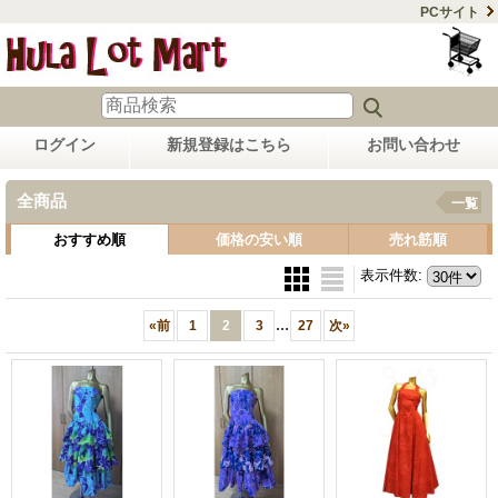
PCサイト
ログイン
新規登録はこちら
お問い合わせ
全商品
一覧
おすすめ順
価格の安い順
売れ筋順
表示件数
:
...
«
前
1
2
3
27
次
»