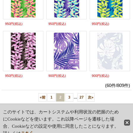
950円
(税込)
950円
(税込)
950円
(税込)
950円
(税込)
900円
(税込)
900円
(税込)
(60件/809件)
...
«
前
1
2
3
27
次
»
ホーム
|
ショッピングカート
このサイトでは、カートシステムや利用状況の把握のため
特定商取引法表示
|
ご利用案内
にCookieなどを使います。これ以降ページを遷移した場
合、Cookieなどの設定や使用に同意したことになります。
PCサイト