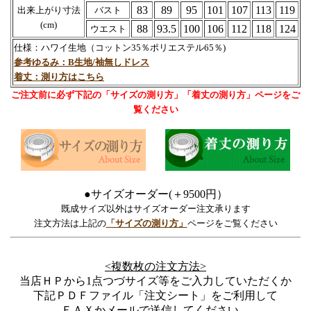
83
89
95
101
107
113
119
出来上がり寸法
バスト
(cm)
88
93.5
100
106
112
118
124
ウエスト
仕様：ハワイ生地（コットン35％ポリエステル65％)
参考ゆるみ：B生地/袖無しドレス
着丈：測り方はこちら
ご注文前に必ず下記の「サイズの測り方」「着丈の測り方」ページをご
覧ください
●サイズオーダー(＋9500円）
既成サイズ以外はサイズオーダー注文承ります
注文方法は上記の
「サイズの測り方」
ページをご覧ください
<複数枚の注文方法>
当店ＨＰから1点つづサイズ等をご入力していただくか
下記ＰＤＦファイル「注文シート」をご利用して
ＦＡＸかメールで送信してください。