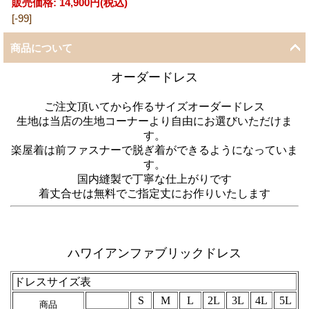
販売価格
:
14,900円
(税込)
[-99]
商品について
オーダードレス
ご注文頂いてから作るサイズオーダードレス
生地は当店の生地コーナーより自由にお選びいただけま
す。
楽屋着は前ファスナーで脱ぎ着ができるようになっていま
す。
国内縫製で丁寧な仕上がりです
着丈合せは無料でご指定丈にお作りいたします
ハワイアンファブリックドレス
ドレスサイズ表
S
M
L
2L
3L
4L
5L
商品