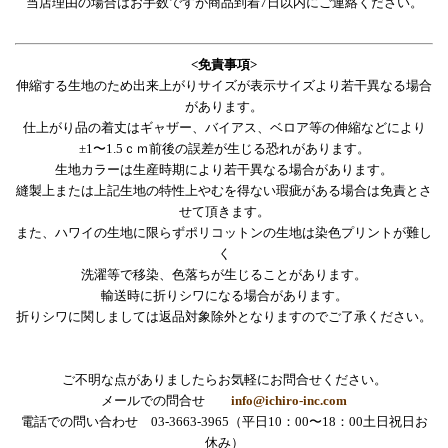
当店理由の場合はお手数ですが商品到着7日以内にご連絡ください。
<免責事項>
伸縮する生地のため出来上がりサイズが表示サイズより若干異なる場合
があります。
仕上がり品の着丈はギャザー、バイアス、ベロア等の伸縮などにより
±1〜1.5ｃｍ前後の誤差が生じる恐れがあります。
生地カラーは生産時期により若干異なる場合があります。
縫製上または上記生地の特性上やむを得ない瑕疵がある場合は免責とさ
せて頂きます。
また、ハワイの生地に限らずポリコットンの生地は染色プリントが難し
く
洗濯等で移染、色落ちが生じることがあります。
輸送時に折りシワになる場合があります。
折りシワに関しましては返品対象除外となりますのでご了承ください。
ご不明な点がありましたらお気軽にお問合せください。
メールでの問合せ
info@ichiro-inc.com
電話での問い合わせ 03-3663-3965（平日10：00〜18：00土日祝日お
休み）