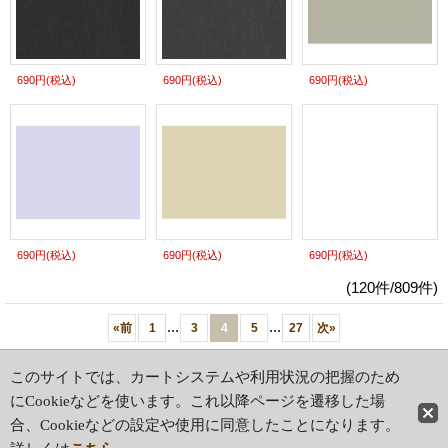
690円
(税込)
690円
(税込)
690円
(税込)
690円
(税込)
690円
(税込)
690円
(税込)
(120件/809件)
...
...
«
前
1
3
4
5
27
次
»
ホーム
|
ショッピングカート
このサイトでは、カートシステムや利用状況の把握のため
特定商取引法表示
|
ご利用案内
にCookieなどを使います。これ以降ページを遷移した場
合、Cookieなどの設定や使用に同意したことになります。
PCサイト