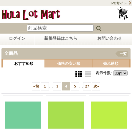
PCサイト
ログイン
新規登録はこちら
お問い合わせ
全商品
一覧
おすすめ順
価格の安い順
売れ筋順
表示件数
:
...
...
«
前
1
3
4
5
27
次
»