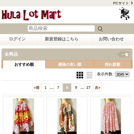
PCサイト
ログイン
新規登録はこちら
お問い合わせ
全商品
一覧
おすすめ順
価格の安い順
売れ筋順
表示件数
:
...
...
«
前
1
7
8
9
27
次
»