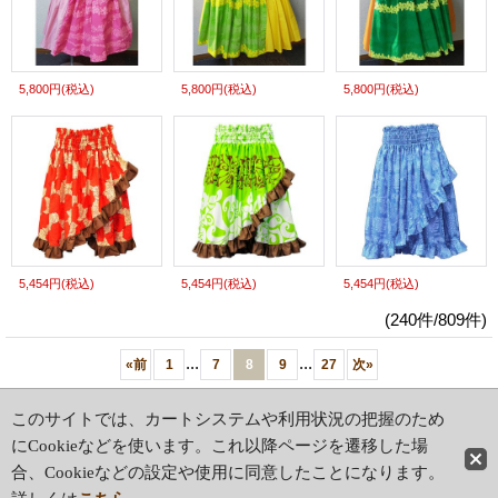
5,800円
(税込)
5,800円
(税込)
5,800円
(税込)
5,454円
(税込)
5,454円
(税込)
5,454円
(税込)
(240件/809件)
...
...
«
前
1
7
8
9
27
次
»
ホーム
|
ショッピングカート
このサイトでは、カートシステムや利用状況の把握のため
特定商取引法表示
|
ご利用案内
にCookieなどを使います。これ以降ページを遷移した場
合、Cookieなどの設定や使用に同意したことになります。
PCサイト