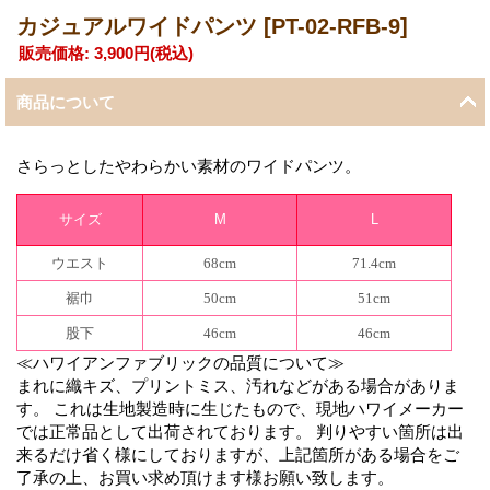
カジュアルワイドパンツ
[PT-02-RFB-9]
販売価格
:
3,900円
(税込)
商品について
さらっとしたやわらかい素材のワイドパンツ。
サイズ
M
L
ウエスト
68cm
71.4cm
裾巾
50cm
51cm
股下
46cm
46cm
≪ハワイアンファブリックの品質について≫
まれに織キズ、プリントミス、汚れなどがある場合がありま
す。 これは生地製造時に生じたもので、現地ハワイメーカー
では正常品として出荷されております。 判りやすい箇所は出
来るだけ省く様にしておりますが、上記箇所がある場合をご
了承の上、お買い求め頂けます様お願い致します。