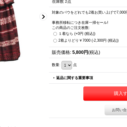
在庫数 2点
対象のパウをどれでも2着お買い上げで7,000
事務所移転につき在庫一掃セール!
この商品のご注文枚数
:
１着なら
(+0円
(税込)
)
2着よりどり￥7000
(-2,300円
(税込)
)
販売価格
:
5,800円
(税込)
数量
:
点
返品に関する重要事項
お問い合