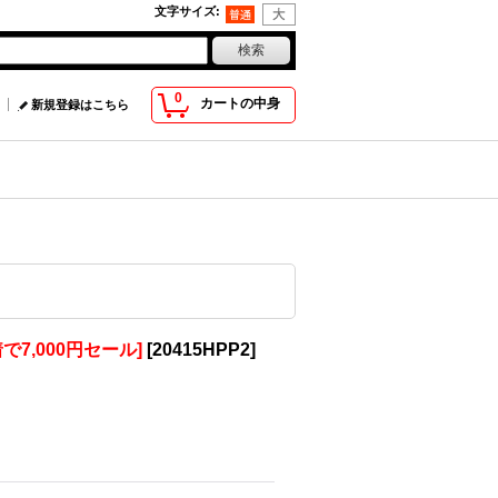
文字サイズ
:
0
カートの中身
新規登録はこちら
で7,000円セール]
[
20415HPP2
]