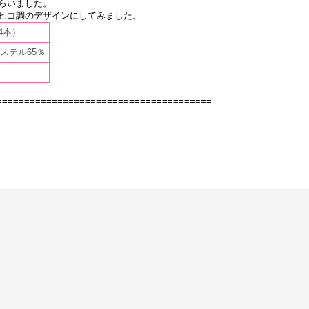
らいました。
ヒコ調のデザインにしてみました。
4本）
ステル65％
=======================================