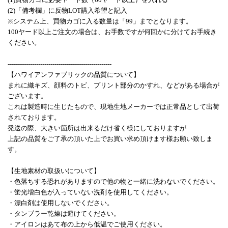
(2)「備考欄」に反物LOT購入希望と記入
※システム上、買物カゴに入る数量は「99」までとなります。
100ヤード以上ご注文の場合は、お手数ですが何回かに分けてお手続き
ください。
---------------------------------------------------
【ハワイアンファブリックの品質について】
まれに織キズ、顔料のトビ、プリント部分のかすれ、などがある場合が
ございます。
これは製造時に生じたもので、現地生地メーカーでは正常品として出荷
されております。
発送の際、大きい箇所は出来るだけ省く様にしておりますが
上記の品質をご了承の頂いた上でお買い求め頂けます様お願い致しま
す。
【生地素材の取扱いについて】
・色落ちする恐れがありますので他の物と一緒に洗わないでください。
・蛍光増白色が入っていない洗剤を使用してください。
・漂白剤は使用しないでください。
・タンブラー乾燥は避けてください。
・アイロンはあて布の上から低温でご使用ください。