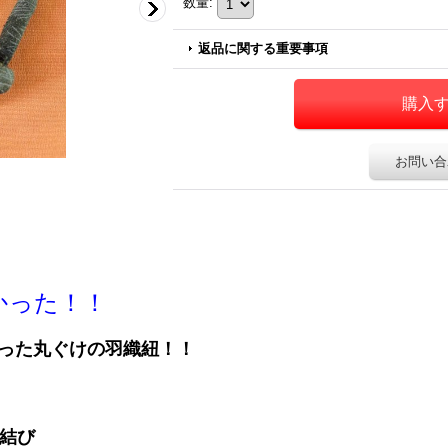
数量
:
返品に関する重要事項
お問い合
かった！！
った丸ぐけの羽織紐！！
で結び