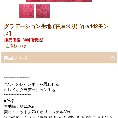
グラデーション生地 (在庫限り)
[gra442モン
ス]
販売価格
:
800円
(税込)
[在庫数 30ヤード]
商品について
****************
ハワイのレインボーを思わせる
キレイなグラデーション生地
*****************
■仕様
生地幅：約110cm
素材：コットン70％ポリエステル30％
販売単位：１ヤード単位(約91cm)(小数点以下の販売およびカ