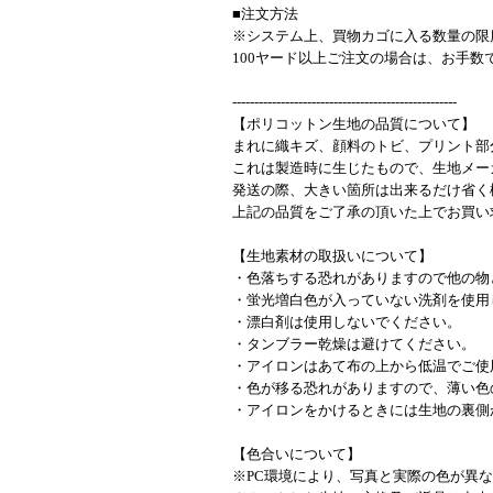
■注文方法
※システム上、買物カゴに入る数量の限
100ヤード以上ご注文の場合は、お手
---------------------------------------------------
【ポリコットン生地の品質について】
まれに織キズ、顔料のトビ、プリント部
これは製造時に生じたもので、生地メー
発送の際、大きい箇所は出来るだけ省く
上記の品質をご了承の頂いた上でお買い
【生地素材の取扱いについて】
・色落ちする恐れがありますので他の物
・蛍光増白色が入っていない洗剤を使用
・漂白剤は使用しないでください。
・タンブラー乾燥は避けてください。
・アイロンはあて布の上から低温でご使
・色が移る恐れがありますので、薄い色
・アイロンをかけるときには生地の裏側
【色合いについて】
※PC環境により、写真と実際の色が異