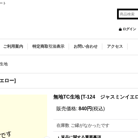
ート
ログイン
ご利用案内
特定商取引法表示
お問い合わせ
アクセス
C生地
イエロー
]
無地TC生地
[
T-124 ジャスミンイエ
販売価格
:
840円
(税込)
在庫数 ご縁がなかったです
返品に関する重要事項