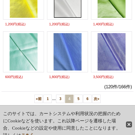
1,200円
(税込)
1,200円
(税込)
1,400円
(税込)
600円
(税込)
1,800円
(税込)
3,500円
(税込)
(120件/166件)
...
«
前
1
3
4
5
6
次
»
ホーム
|
ショッピングカート
このサイトでは、カートシステムや利用状況の把握のため
特定商取引法表示
|
ご利用案内
にCookieなどを使います。これ以降ページを遷移した場
合、Cookieなどの設定や使用に同意したことになります。
PCサイト