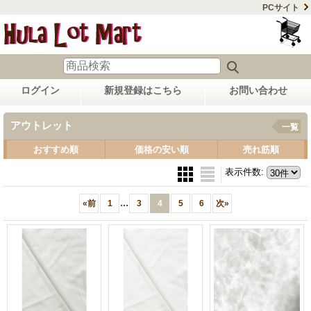
PCサイト
ログイン
新規登録はこちら
お問い合わせ
アウトレット
一覧
おすすめ順
価格の安い順
売れ筋順
表示件数
:
...
«
前
1
3
4
5
6
次
»