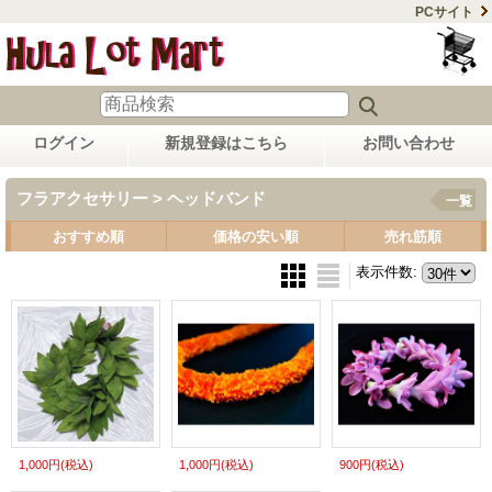
PCサイト
ログイン
新規登録はこちら
お問い合わせ
フラアクセサリー > ヘッドバンド
一覧
おすすめ順
価格の安い順
売れ筋順
表示件数
:
1,000円
(税込)
1,000円
(税込)
900円
(税込)