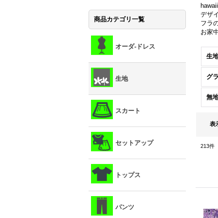
haw
デザイ
商品カテゴリ一覧
フラ
お家
オーダ-ドレス
生地
グ
生地
無地
スカート
表
セットアップ
213
件
トップス
パンツ