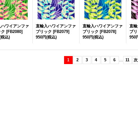
入ハワイアンファ
直輸入ハワイアンファ
直輸入ハワイアンファ
直輸
ック
[
FB2080
]
ブリック
[
FB2079
]
ブリック
[
FB2078
]
ブリ
(税込)
950円
(税込)
950円
(税込)
950
1
2
3
4
5
6
...
11
次