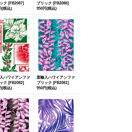
ック
[
FB2087
]
ブリック
[
FB2086
]
円
(税込)
950円
(税込)
入ハワイアンファ
直輸入ハワイアンファ
ック
[
FB2082
]
ブリック
[
FB2081
]
円
(税込)
950円
(税込)