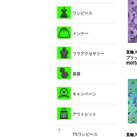
ワンピース
インナー
直輸
フラアクセサリー
ブリ
950円
楽器
キャンペーン
アウトレット
TSワンピース
直輸