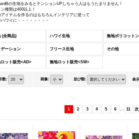
aiian柄の生地をみるとテンションUPしちゃう人はもうたまりません！
ン種類は400以上！
のアイテムを作るのはもちろんインテリアに使って
中ハワイに・・・・・・・・
 (全商品)
ハワイ生地
無地ポリコットン
ラデーション
フリース生地
その他
ロット販売<AD>
無地ロット販売<SW>
示数
:
画像
:
並び順
:
表
1
2
3
4
5
6
...
11
次