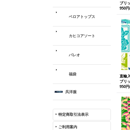
ブリ
950円
ベロアトップス
カヒコアソート
パレオ
福袋
直輸
ブリ
950円
呉洋服
特定商取引法表示
ご利用案内